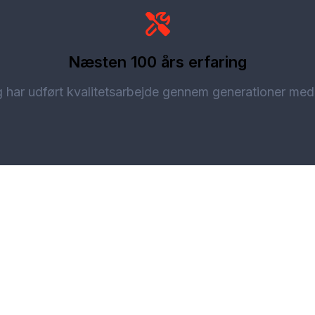
Næsten 100 års erfaring
g har udført kvalitetsarbejde gennem generationer m