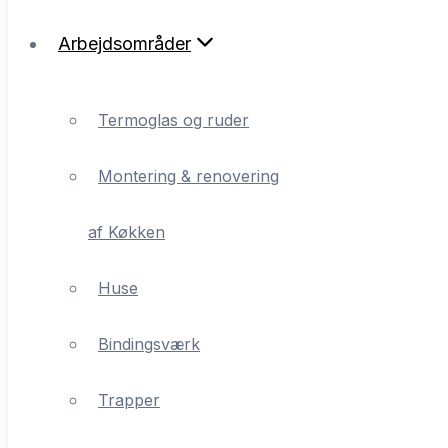
Arbejdsområder
Termoglas og ruder
Montering & renovering
Termoglas og ruder
af Køkken
Montering & renovering
Huse
af Køkken
Bindingsværk
Huse
Trapper
Bindingsværk
Reparation eller nyt tag
Trapper
Udskiftning vinduer/døre