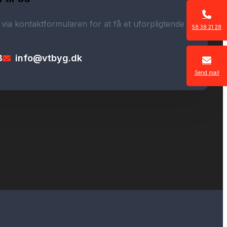
 via kontaktformularen for at få et uforpligtende
58 38 21 28
8
info@vtbyg.dk
Send mail