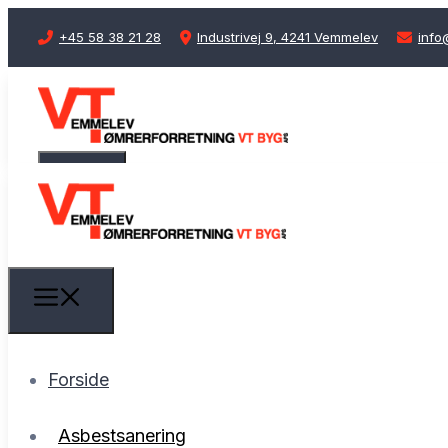
+45 58 38 21 28
Industrivej 9, 4241 Vemmelev
info
Forside
Asbestsanering
Forside
Arbejdsområder
Asbestsanering