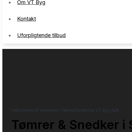
Om VT Byg
Uforpligtende tilbud
Kontakt
Uforpligtende tilbud
Velkommen til Vemmelev Tømrerforretning VT Byg ApS
Tømrer & Snedker i 