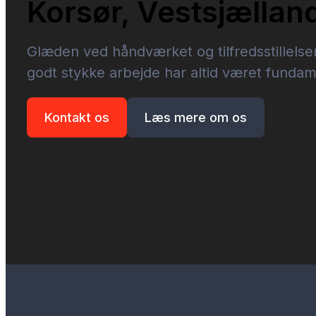
Korsør, Vestsjællan
Glæden ved håndværket og tilfredsstillelse
godt stykke arbejde har altid været fundame
Kontakt os
Læs mere om os