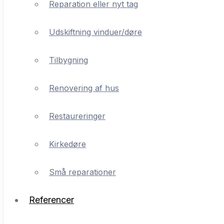
Reparation eller nyt tag
Tilbygning
Udskiftning vinduer/døre
Renovering af hus
Tilbygning
Restaureringer
Renovering af hus
Kirkedøre
Restaureringer
Små reparationer
Kirkedøre
Referencer
Små reparationer
Om VT Byg
Referencer
Kontakt