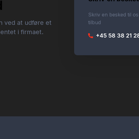
d
Skriv en besked til os
n ved at udføre et
tilbud
ntet i firmaet.
+45 58 38 21 2