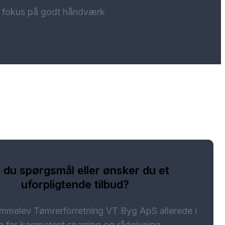
ed fokus på godt håndværk
 du spørgsmål eller ønsker du et
uforpligtende tilbud?
mmelev Tømrerforretning VT Byg ApS allerede i
g for kompetent sparring og rådgivning.