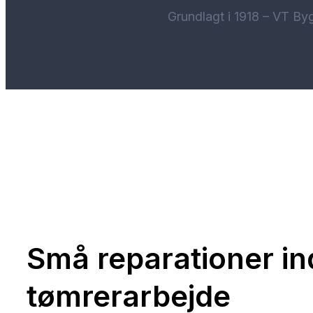
Grundlagt i 1918 – VT By
Små reparationer in
tømrerarbejde