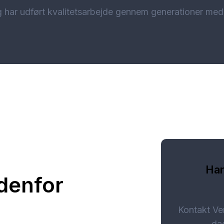
g har udført kvalitetsarbejde gennem generationer m
Har
denfor
Kontakt Ve
da