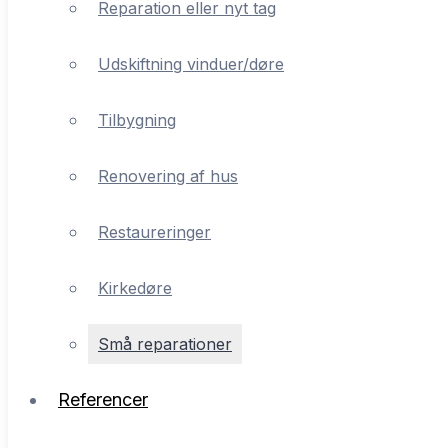
Reparation eller nyt tag
Tilbygning
Udskiftning vinduer/døre
Renovering af hus
Tilbygning
Restaureringer
Renovering af hus
Kirkedøre
Restaureringer
Små reparationer
Kirkedøre
Referencer
Små reparationer
Om VT Byg
Referencer
Kontakt