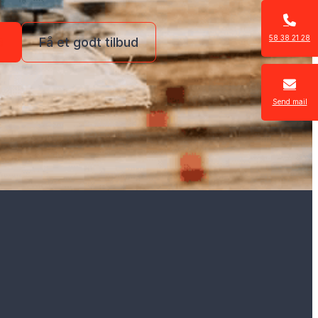
58 38 21 28
8
Få et godt tilbud
Send mail