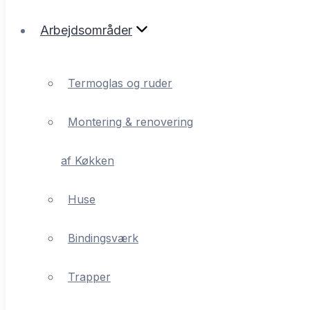
Arbejdsområder
Termoglas og ruder
Montering & renovering
Termoglas og ruder
af Køkken
Montering & renovering
Huse
af Køkken
Bindingsværk
Huse
Trapper
Bindingsværk
Reparation eller nyt tag
Trapper
Udskiftning vinduer/døre