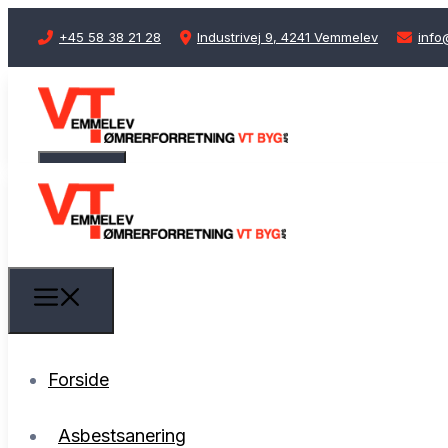
+45 58 38 21 28
Industrivej 9, 4241 Vemmelev
info
Forside
Asbestsanering
Forside
Arbejdsområder
Asbestsanering