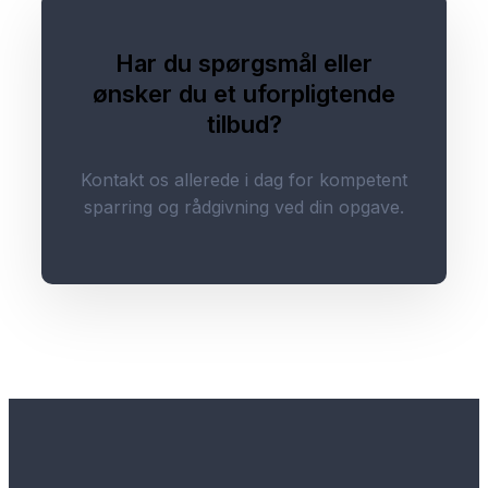
Har du spørgsmål eller
ønsker du et uforpligtende
tilbud?
Kontakt os allerede i dag for kompetent
sparring og rådgivning ved din opgave.