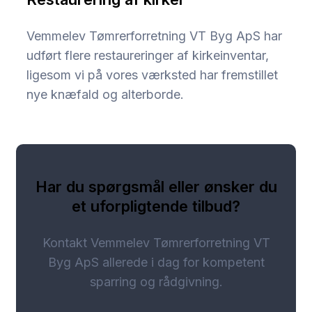
Vemmelev Tømrerforretning VT Byg ApS har
udført flere restaureringer af kirkeinventar,
ligesom vi på vores værksted har fremstillet
nye knæfald og alterborde.
Har du spørgsmål eller ønsker du
et uforpligtende tilbud?
Kontakt Vemmelev Tømrerforretning VT
Byg ApS allerede i dag for kompetent
sparring og rådgivning.