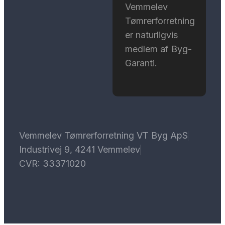
Vemmelev
Tømrerforretning
er naturligvis
medlem af Byg-
Garanti.
Vemmelev Tømrerforretning VT Byg ApS
Industrivej 9, 4241 Vemmelev
CVR: 33371020