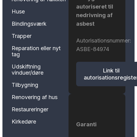
autoriseret til
Huse
nedrivning af
asbest
Bindingsværk
Trapper
Autorisationsnummer:
Reparation eller nyt
ASBE-84974
tag
Udskiftning
Link til
vinduer/døre
autorisationsregiste
Tilbygning
Renovering af hus
Restaureringer
Kirkedøre
Garanti