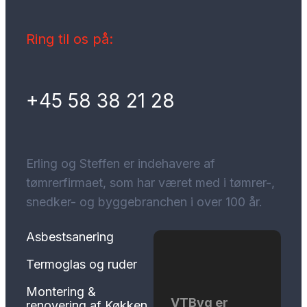
Ring til os på:
+45 58 38 21 28
Erling og Steffen er indehavere af
tømrerfirmaet, som har været med i tømrer-,
snedker- og byggebranchen i over 100 år.
Asbestsanering
Termoglas og ruder
Montering &
VTByg er
renovering af Køkken