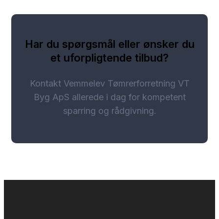
Har du spørgsmål eller ønsker du
et uforpligtende tilbud?
Kontakt Vemmelev Tømrerforretning VT
Byg ApS allerede i dag for kompetent
sparring og rådgivning.