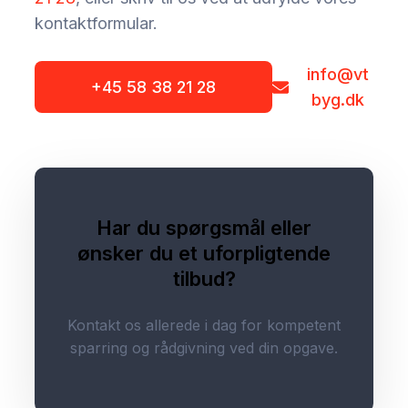
kontaktformular.
info@vt
+45 58 38 21 28
byg.dk
Har du spørgsmål eller
ønsker du et uforpligtende
tilbud?
Kontakt os allerede i dag for kompetent
sparring og rådgivning ved din opgave.