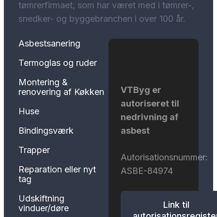
tømrerfirmaet, som har været med i tømrer-,
snedker- og byggebranchen i over 100 år.
Asbestsanering
Termoglas og ruder
Montering &
VTByg er
renovering af Køkken
autoriseret til
Huse
nedrivning af
asbest
Bindingsværk
Trapper
Autorisationsnummer:
Reparation eller nyt
ASBE-84974
tag
Udskiftning
Link til
vinduer/døre
autorisationsregiste