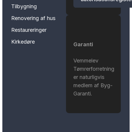
Tilbygning
Renovering af hus
Restaureringer
Kirkedøre
Garanti
Vemmelev
Tømrerforretning
er naturligvis
medlem af Byg-
Garanti.