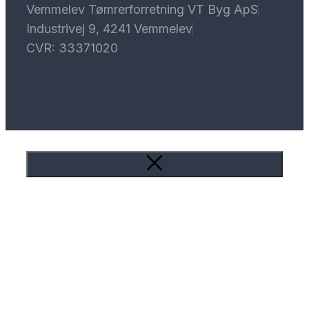
Vemmelev Tømrerforretning VT Byg ApS
Industrivej 9, 4241 Vemmelev
CVR: 33371020