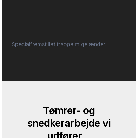
Specialfremstillet trappe m gelænder.
Tømrer- og
snedkerarbejde vi
udfører…